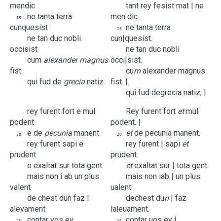
mendic
tant
rey
fesist
mat |
ne
ne
tanta
terra
men dic.
15
cunquesist
ne
tanta
terra
15
ne
tan
duc
nobli
cun|quesist.
occisist
ne
tan
duc
nobli
cum
alexander
magnus
occi|sist.
fist
cu
m
alexander
magnus
qui
fud
de
grecia
natiz
fist. |
qui
fud
de
grecia
natiz; |
rey
furent
fort
e
mul
Rey
furent
fort
et
mul
podent
podent. |
e
de
pecunia
manent
et
de
pecunia
manent.
20
20
rey
furent
sapi
e
rey
furent |
sapi
et
prudent
prudent.
e
exaltat
sur
tota
gent
et
exaltat
sur |
tota
gent.
mais
non
i
ab
un
plus
mais
non
i
ab |
un
plus
valent
ualent.
de
chest
dun
faz
l
de
chest
du
n
|
faz
alevament
l
aleuament.
contar
vos
ey
contar
uos
ey |