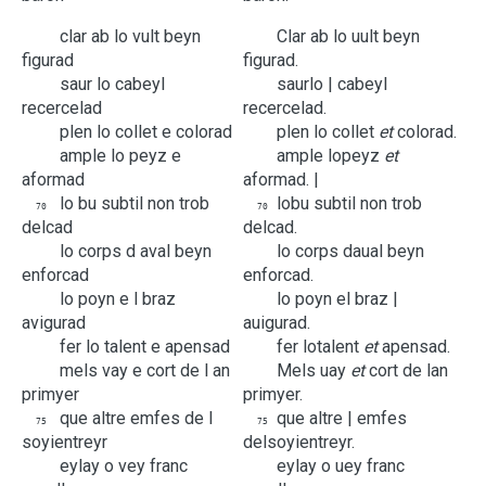
clar
ab
lo
vult
beyn
Clar
ab
lo
uult
beyn
figurad
figurad.
saur
lo
cabeyl
saur
lo |
cabeyl
recercelad
recercelad.
plen
lo
collet
e
colorad
plen
lo
collet
et
colorad.
ample
lo
peyz
e
ample
lo
peyz
et
aformad
aformad. |
lo
bu
subtil
non
trob
lo
bu
subtil
non
trob
70
70
delcad
delcad.
lo
corps
d
aval
beyn
lo
corps
d
aual
beyn
enforcad
enforcad.
lo
poyn
e
l
braz
lo
poyn
e
l
braz |
avigurad
auigurad.
fer
lo
talent
e
apensad
fer
lo
talent
et
apensad.
mels
vay
e
cort
de
l
an
Mels
uay
et
cort
de
l
an
primyer
primyer.
que
altre
emfes
de
l
que
altre |
emfes
75
75
soyientreyr
de
l
soyientreyr.
eylay
o
vey
franc
eylay
o
uey
franc