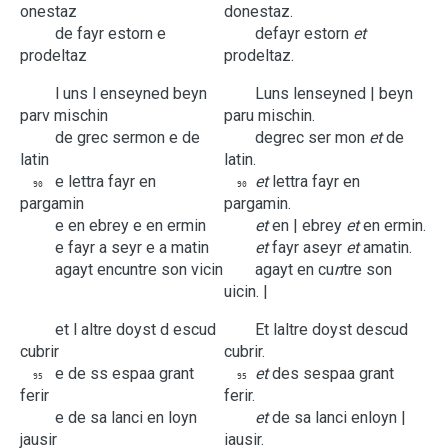
onestaz
d
onestaz.
de
fayr
estorn
e
de
fayr
estorn
et
prodeltaz
prodeltaz.
l
uns
l
enseyned
beyn
L
uns
l
enseyned |
beyn
parv
mischin
paru
mischin.
de
grec
sermon
e
de
de
grec
ser mon
et
de
latin
latin.
e
lettra
fayr
en
et
lettra
fayr
en
90
90
pargamin
pargamin.
e
en
ebrey
e
en
ermin
et
en |
ebrey
et
en
ermin.
e
fayr
a
seyr
e
a
matin
et
fayr
a
seyr
et
a
matin.
agayt
encuntre
son
vicin
agayt
en cu
n
tre
son
uicin. |
et
l
altre
doyst
d
escud
Et
l
altre
doyst
d
escud
cubrir
cubrir.
e
de
ss
espaa
grant
et
de
s s
espaa
grant
95
95
ferir
ferir.
e
de
sa
lanci
en
loyn
et
de
sa
lanci
en
loyn |
jausir
iausir.