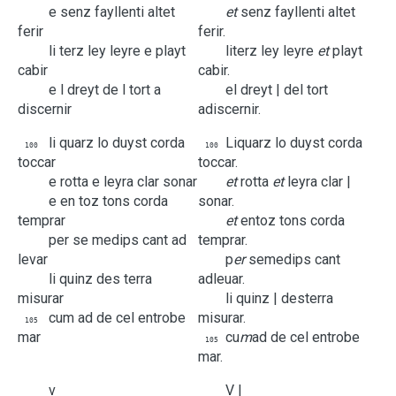
e
senz
fayllenti
altet
et
senz
fayllenti
altet
ferir
ferir.
li
terz
ley
leyre
e
playt
li
terz
ley
leyre
et
playt
cabir
cabir.
e
l
dreyt
de
l
tort
a
e
l
dreyt |
de
l
tort
discernir
a
discernir.
li
quarz
lo
duyst
corda
Li
quarz
lo
duyst
corda
100
100
toccar
toccar.
e
rotta
e
leyra
clar
sonar
et
rotta
et
leyra
clar |
e
en
toz
tons
corda
sonar.
temprar
et
en
toz
tons
corda
per
se
medips
cant
ad
temprar.
levar
p
er
se
medips
cant
li
quinz
des
terra
ad
leuar.
misurar
li
quinz |
des
terra
cum
ad
de
cel
entrobe
misurar.
105
mar
cu
m
ad
de
cel
entrobe
105
mar.
v
V |