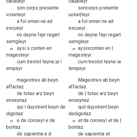
cavalleyr
caualleyr.
son
corps
presente
son
corps
p
re
sente
volunteyr
uolun|teyr.
a
fol
omen
ne
ad
a
fol
omen
ne
ad
escueyr
escueyr.
no
deyne
fayr
regart
no
deyne
fayr
regart
semgleyr
semgleyr.
aysi
s
conten
en
aysi
s
conten
en |
80
80
magesteyr
magesteyr.
cum
trestot
teyne
ja
l
cu
m
trestot
teyne
ia
empeyr
l
empeyr.
magestres
ab
beyn
Magestres
ab
beyn
affactaz
affactaz.
de
totas
arz
beyn
de |
totas
arz
beyn
enseynaz
enseynaz.
qui
l
duystrent
beyn
de
qui
l
duystrent
beyn
dignitaz
de
dignitaz.
e
de
conseyl
e
de
et
de
conseyl
et
de |
85
85
bontaz
bontaz.
de
sapientia
e
d
de
sapientia
et