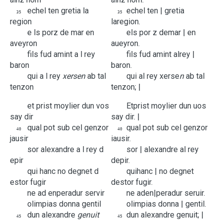
echel
ten
gretia
la
echel
ten |
gretia
35
35
region
la
region.
e
ls
porz
de
mar
en
e
ls
por z
de
mar |
en
aveyron
aueyron.
fils
fud
amint
a
l
rey
fils
fud
amint
a
l
rey |
baron
baron.
qui
a
l
rey
xersen
ab
tal
qui
a
l
rey
xerse
n
ab
tal
tenzon
tenzon; |
et
prist
moylier
dun
vos
Et
prist
moylier
dun
uos
say
dir
say
dir. |
qual
pot
sub
cel
genzor
qual
pot
sub
cel
genzor
40
40
jausir
iausir.
sor
alexandre
a
l
rey
d
sor |
alexandre
a
l
rey
epir
d
epir.
qui
hanc
no
degnet
d
qui
hanc |
no
degnet
estor
fugir
d
estor
fugir.
ne
ad
enperadur
servir
ne
ad
en|peradur
seruir.
olimpias
donna
gentil
olimpias
donna |
gentil.
dun
alexandre
genuit
dun
alexandre
genuit; |
45
45