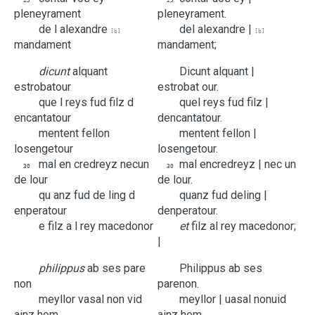
25
25
pleneyrament
pleneyrament.
de
l
alexandre
de
l
alexandre |
[b]
[b]
mandament
mandament;
dicunt
alquant
Dicunt
alquant |
estrobatour
estrobat our.
que
l
reys
fud
filz
d
que
l
reys
fud
filz |
encantatour
d
encantatour.
mentent
fellon
mentent
fellon |
losengetour
losengetour.
mal
en
credreyz
necun
mal
en
credreyz |
nec un
30
30
de
lour
de
lour.
qu
anz
fud
de
ling
d
qu
anz
fud
de
ling |
enperatour
d
enperatour.
e
filz
a
l
rey
macedonor
et
filz
a
l
rey
macedonor;
|
philippus
ab
ses
pare
Philippus
ab
ses
non
pare
non.
meyllor
vasal
non
vid
meyllor |
uasal
non
uid
ainz
hom
ainz
hom.