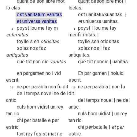
quant
de
son
libre
mot
quant
de
son
libre
mot |
lo
clas
lo
clas.
est
vanitatum
vanitas
est
uanitatu
m
uanitas. |
et
universa
vanitas
et
uniuersa
uanitas.
poyst
lou
me
fay
m
poyst |
lou
me
fay
5
5
enfirmitas
m
enfir mitas. |
toylle
s
en
otiositas
toylle
s
en
otiositas.
solaz
nos
faz
solaz
nos |
faz
antiquitas
antiquitas.
que
tot
non
sie
vanitas
que
tot
non
sie |
uanitas.
en
pargamen
no
l
vid
En
par gamen |
no
l
uid
escrit
escrit.
ne
per
parabla
non
fu
dit
ne
p
er
parabla |
non
fu
10
10
de
l
temps
novel
ne
de
l
dit.
antic
de
l
temps
nouel |
ne
de
l
nuls
hom
vidist
un
rey
antic.
tan
ric
nuls
hom
uidist |
un
rey
chi
per
batalle
e
per
tan
ric.
estric
chi
p
er
batalle |
et
p
er
tant
rey
fesist
mat
ne
estric.