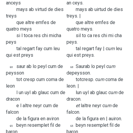
anceys
an ceys.
mays
ab
virtud
de
dies
mays
ab
uirtud
de
dies
treys
treys. |
que
altre
emfes
de
que
altre
emfes
de
quatro
meys
quatro
meys.
si
l
toca
res
chi
micha
si
l
to ca
res
chi
mi cha
peys
peys.
tal
regart
fay
cum
leu
tal
regart
fay |
cu
m
leu
qui
est
preys
qui
est
preys.
saur
ab
lo
peyl
cum
de
Saur
ab
lo
peyl
cu
m
60
60
peysson
de
peysson.
tot
cresp
cum
coma
de
tot
cresp.
cu
m
coma
de
leon
leon. |
l
un
uyl
ab
glauc
cum
de
l
un
uyl
ab
glauc
cu
m
de
dracon
dracon.
e
l
altre
neyr
cum
de
et
l
altre
neyr
cu
m
de
falcon
falcon.
de
la
figura
en
aviron
de
la
figura
en |
auiron.
beyn
resemplet
fil
de
beyn
resemplet
fil
de
65
65
baron
baron.