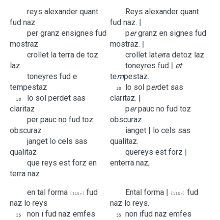
reys
alexander
quant
Reys
alexander
quant
fud
naz
fud
naz. |
per
granz
ensignes
fud
p
er
granz
en signes
fud
mostraz
mostraz. |
crollet
la
terra
de
toz
crollet
la
t
er
ra
de
toz
laz
laz
toneyres
fud |
et
toneyres
fud
e
te
m
pestaz.
tempestaz
lo
sol
p
er
det
sas
50
lo
sol
perdet
sas
claritaz. |
50
claritaz
p
er
pauc
no
fud
toz
per
pauc
no
fud
toz
obscuraz.
obscuraz
ianget |
lo
cels
sas
janget
lo
cels
sas
qualitaz.
qualitaz
que
reys
est
forz |
que
reys
est
forz
en
en
terra
naz;
terra
naz
en
tal
forma
fud
En
tal
forma |
fud
[116r]
[116r]
naz
lo
reys
naz
lo
reys.
non
i
fud
naz
emfes
non
i
fud
naz
emfes
55
55