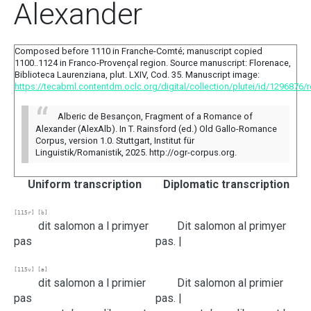
Alexander
Composed before 1110 in Franche-Comté; manuscript copied
1100..1124 in Franco-Provençal region. Source manuscript: Florenace,
Biblioteca Laurenziana, plut. LXIV, Cod. 35. Manuscript image:
https://tecabml.contentdm.oclc.org/digital/collection/plutei/id/1296876/
Alberic de Besançon, Fragment of a Romance of
Alexander (AlexAlb). In T. Rainsford (ed.) Old Gallo-Romance
Corpus, version 1.0. Stuttgart, Institut für
Linguistik/Romanistik, 2025. http://ogr-corpus.org.
Uniform transcription
Diplomatic transcription
[115r]
[b]
dit
salomon
a
l
primyer
Dit
salomon
a
l
primyer
pas
pas. |
[115v]
[a]
dit
salomon
a
l
primier
Dit
salomon
a
l
primier
pas
pas. |